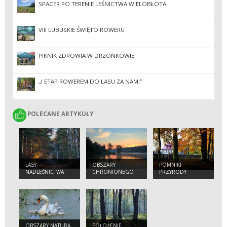
SPACER PO TERENIE LEŚNICTWA WIELOBŁOTA
VIII LUBUSKIE ŚWIĘTO ROWERU
PIKNIK ZDROWIA W DRZONKOWIE
„I ETAP ROWEREM DO LASU ZA NAMI”
POLECANE ARTYKUŁY
POLECANE ARTYKUŁY
LASY
OBSZARY
POMNIKI
NADLEŚNICTWA
CHRONIONEGO
PRZYRODY
KRAJOBRAZU
OBSZARY NATURA
POŁOŻENIE