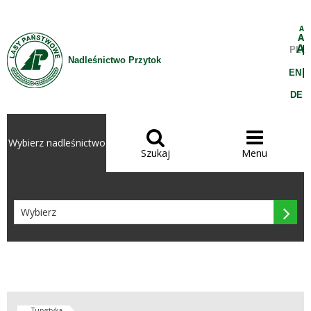
Przejdź do treści
A
A
A
PL
Nadleśnictwo Przytok
EN
DE


Wybierz nadleśnictwo
Szukaj
Menu

Turystyka