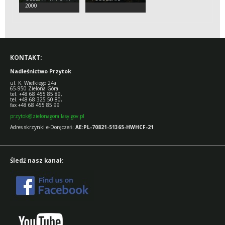
2000
KONTAKT:
Nadleśnictwo Przytok
ul. K. Wielkiego 24a
65-950 Zielona Góra
tel. +48 68 455 85 89,
tel. +48 68 325 50 80,
fax +48 68 455 85 99
przytok@zielonagora.lasy.gov.pl
Adres skrzynki e-Doręczeń:
AE:PL-70821-51365-HWHCF-21
Śledź nasz kanał: